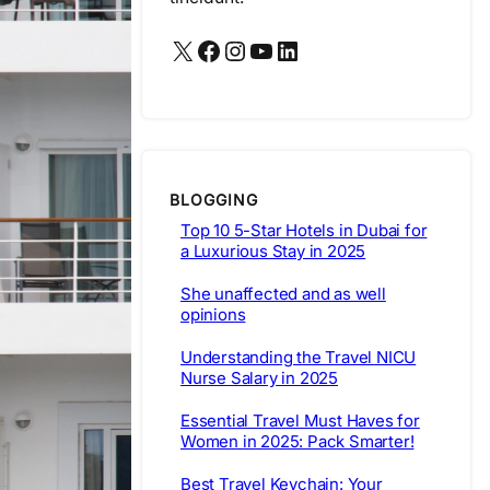
X
Facebook
Instagram
YouTube
LinkedIn
BLOGGING
Top 10 5-Star Hotels in Dubai for
a Luxurious Stay in 2025
She unaffected and as well
opinions
Understanding the Travel NICU
Nurse Salary in 2025
Essential Travel Must Haves for
Women in 2025: Pack Smarter!
Best Travel Keychain: Your