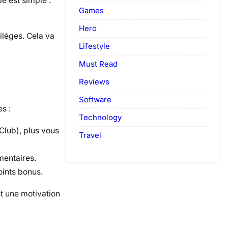
e est simple :
Games
Hero
ilèges. Cela va
Lifestyle
Must Read
Reviews
Software
s :
Technology
Club), plus vous
Travel
mentaires.
oints bonus.
t une motivation